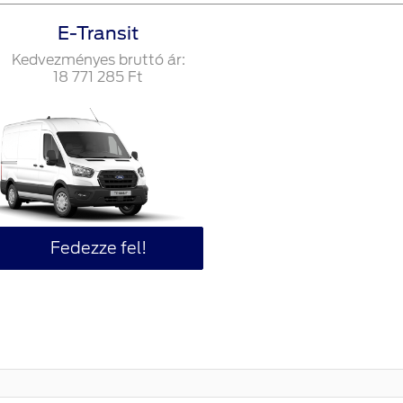
E-Transit
Kedvezményes bruttó ár:
18‍ ‍771‍ ‍285
Ft
Fedezze fel!