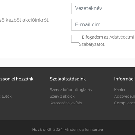
lső kézből akcióinkról,
Elfogadom az
Adatvédelmi
Szabályzatot.
sson el hozzánk
Szolgáltatásaink
Informác
Szerviz időpontfoglalás
Karrier
t autók
Szerviz akciók
Adatvédelmi
Karosszéria javítás
Complianc
Hovány Kft. 2024. Minden jog fenntartva