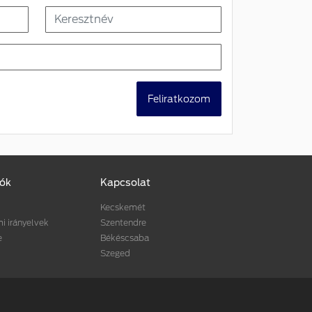
Feliratkozom
iók
Kapcsolat
Kecskemét
 irányelvek
Szentendre
e
Békéscsaba
Szeged