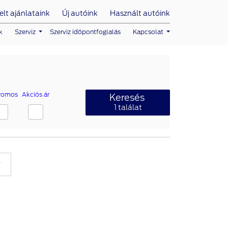
lt ajánlataink
Új autóink
Használt autóink
k
Szerviz
Szerviz időpontfoglalás
Kapcsolat
tromos
Akciós ár
Keresés
1
találat
r