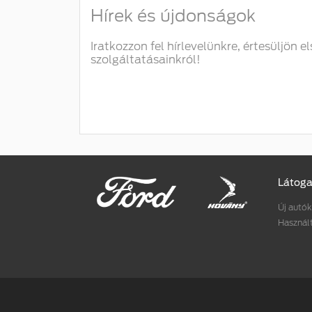
Hírek és újdonságok
Iratkozzon fel hírlevelünkre, értesüljön e
szolgáltatásainkról!
Látoga
Új autók
Használ