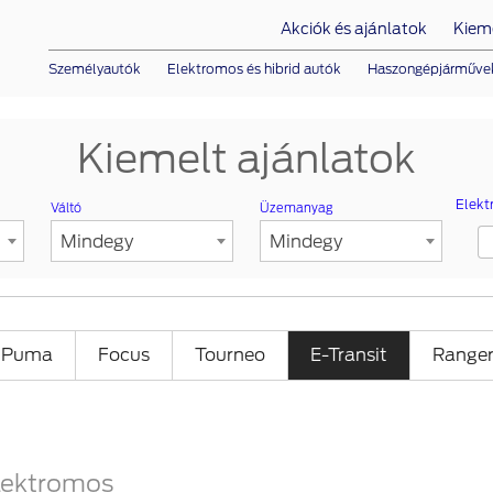
Akciók és ajánlatok
Kieme
Személyautók
Elektromos és hibrid autók
Haszongépjárműve
Kiemelt ajánlatok
Elek
Váltó
Üzemanyag
Mindegy
Mindegy
Puma
Focus
Tourneo
E-Transit
Range
lektromos