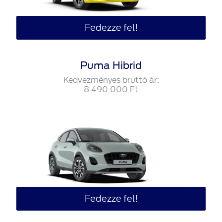
Fedezze fel!
Puma Hibrid
Kedvezményes bruttó ár:
8‍ ‍490‍ ‍000
Ft
Fedezze fel!