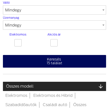
Váltó
Mindegy
Üzemanyag
Mindegy
Elektromos
Akciós ár
Keresés
15
találat
Összes modell
Elektromos
Elektromos és Hibrid
Szabadidőautók
Családi autó
Összes