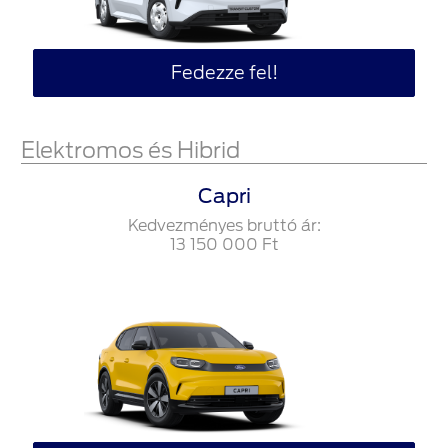
Fedezze fel!
Elektromos és Hibrid
Capri
Kedvezményes bruttó ár:
13‍ ‍150‍ ‍000
Ft