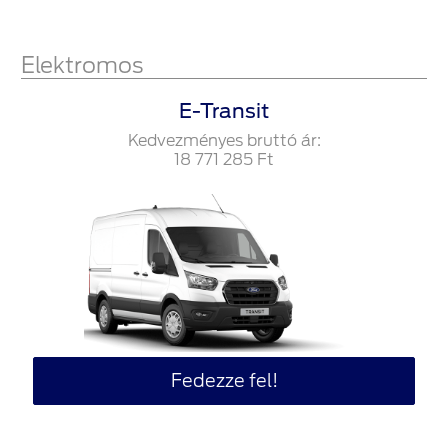
Elektromos
E-Transit
Kedvezményes bruttó ár:
18‍ ‍771‍ ‍285
Ft
Fedezze fel!