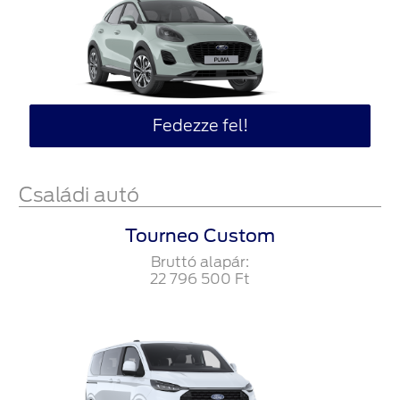
Fedezze fel!
Családi autó
Tourneo Custom
Bruttó alapár:
22‍ ‍796‍ ‍500
Ft