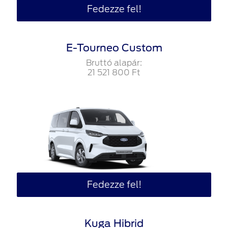
Fedezze fel!
E-Tourneo Custom
Bruttó alapár:
21‍ ‍521‍ ‍800
Ft
Fedezze fel!
Kuga Hibrid