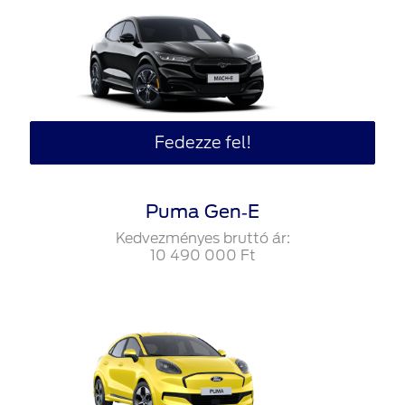
Fedezze fel!
Puma Gen‑E
Kedvezményes bruttó ár:
10‍ ‍490‍ ‍000
Ft