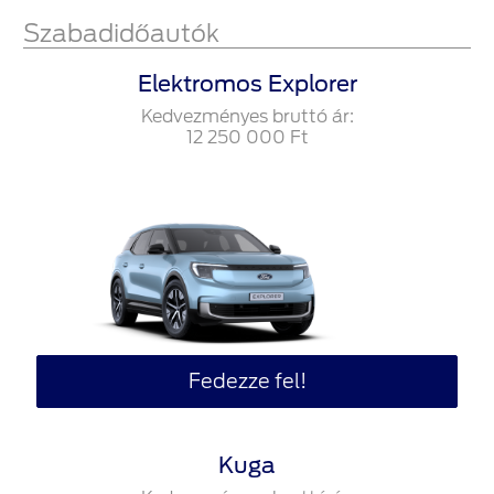
Szabadidőautók
Elektromos Explorer
Kedvezményes bruttó ár:
12‍ ‍250‍ ‍000
Ft
Fedezze fel!
Kuga