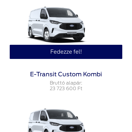
Fedezze fel!
E-Transit Custom Kombi
Bruttó alapár:
23‍ ‍723‍ ‍600
Ft